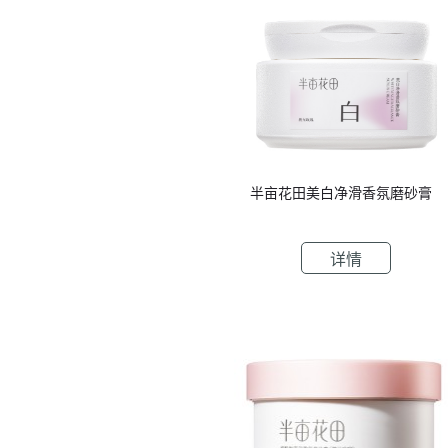
半亩花田美白净滑香氛磨砂膏
详情